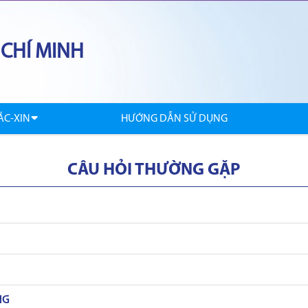
 CHÍ MINH
ẮC-XIN
HƯỚNG DẪN SỬ DỤNG
CÂU HỎI THƯỜNG GẶP
NG