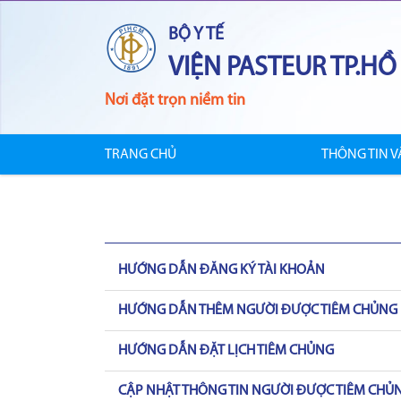
BỘ Y TẾ
VIỆN PASTEUR TP.HỒ
Nơi đặt trọn niềm tin
TRANG CHỦ
THÔNG TIN V
HƯỚNG DẪN ĐĂNG KÝ TÀI KHOẢN
HƯỚNG DẪN THÊM NGƯỜI ĐƯỢC TIÊM CHỦNG
HƯỚNG DẪN ĐẶT LỊCH TIÊM CHỦNG
CẬP NHẬT THÔNG TIN NGƯỜI ĐƯỢC TIÊM CHỦ